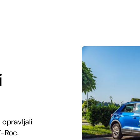
i
opravljali
T-Roc.