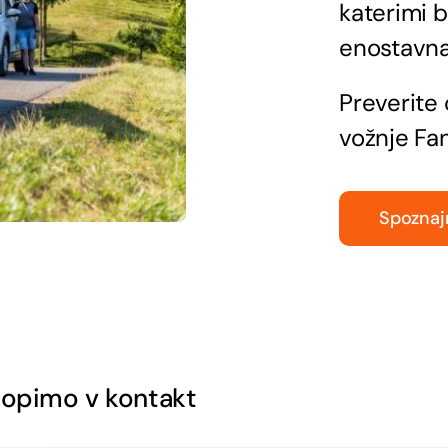
katerimi b
enostavna
Preverite 
vožnje Fa
Spoznaj
topimo v kontakt