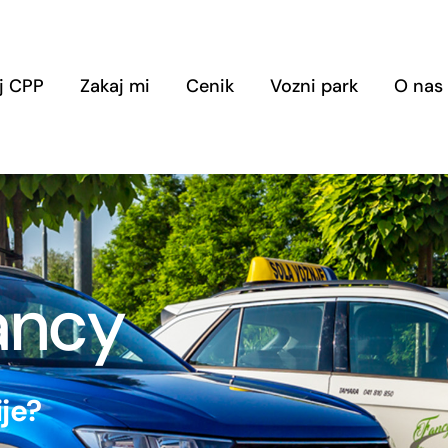
j CPP
Zakaj mi
Cenik
Vozni park
O nas
ancy
ije?