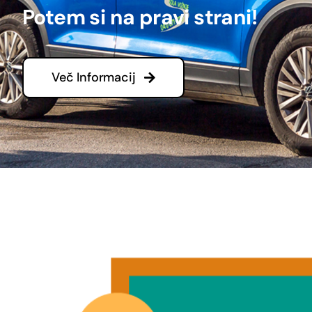
Potem si na pravi strani!
Več Informacij