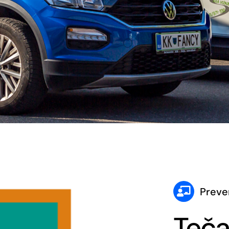
Preve
Teča