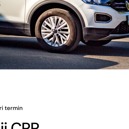
ri termin
ji CPP