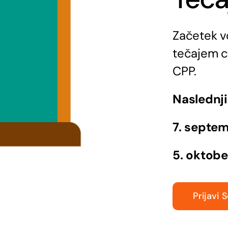
Začetek v
tečajem c
CPP.
Naslednji
7. septe
5. oktobe
Prijavi 