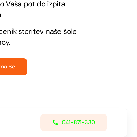
o Vaša pot do izpita
.
cenik storitev naše šole
ncy.
mo Se
041-871-330